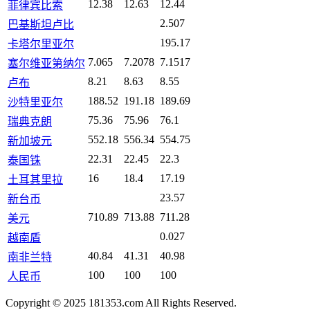
12.38
12.63
12.44
菲律宾比索
2.507
巴基斯坦卢比
195.17
卡塔尔里亚尔
7.065
7.2078
7.1517
塞尔维亚第纳尔
8.21
8.63
8.55
卢布
188.52
191.18
189.69
沙特里亚尔
75.36
75.96
76.1
瑞典克朗
552.18
556.34
554.75
新加坡元
22.31
22.45
22.3
泰国铢
16
18.4
17.19
土耳其里拉
23.57
新台币
710.89
713.88
711.28
美元
0.027
越南盾
40.84
41.31
40.98
南非兰特
100
100
100
人民币
Copyright © 2025 181353.com All Rights Reserved.